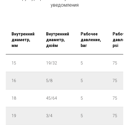
уведомления
Внутренний
Внутренний
Рабочее
Рабоче
диаметр,
диаметр,
давление,
давлени
мм
дюйм
bar
psi
15
19/32
5
75
16
5/8
5
75
18
45/64
5
75
19
3/4
5
75